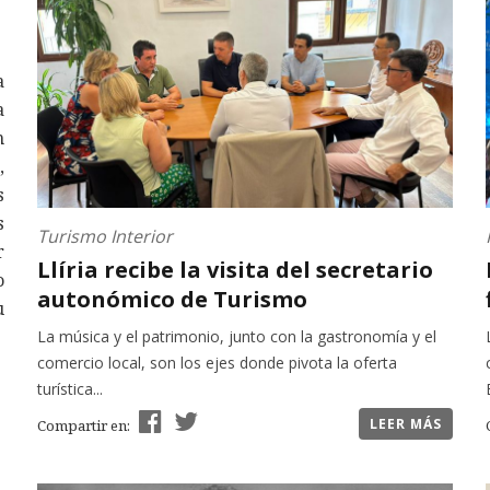
a
a
n
,
s
s
Turismo Interior
r
Llíria recibe la visita del secretario
o
autonómico de Turismo
u
La música y el patrimonio, junto con la gastronomía y el
comercio local, son los ejes donde pivota la oferta
turística...
LEER MÁS
Compartir en: