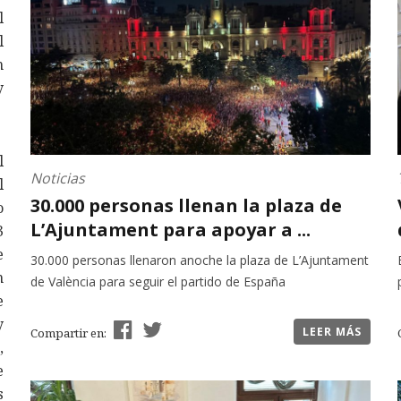
l
l
n
y
l
Noticias
l
30.000 personas llenan la plaza de
o
L’Ajuntament para apoyar a ...
3
e
30.000 personas llenaron anoche la plaza de L’Ajuntament
n
de València para seguir el partido de España
e
y
LEER MÁS
Compartir en:
,
e
s