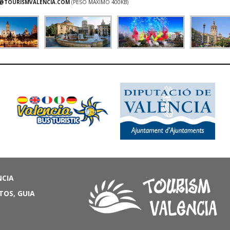
@TOURISMVALENCIA.COM
(PESO MÁXIMO 400KB)
NCIA
TOS, GUIA