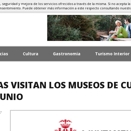
d, seguridad y mejora de los servicios ofrecidos a través de la misma. Si no acepta la
MO, GASTRONOMÍA
onsentimiento. Puede obtener más información a este respecto consultando nuest
cias
Cultura
Gastronomia
Turismo Interior
AS VISITAN LOS MUSEOS DE CU
JUNIO
7