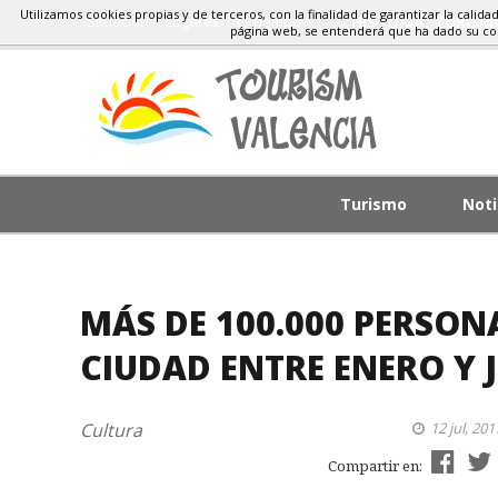
Utilizamos cookies propias y de terceros, con la finalidad de garantizar la calida
Situacion
Lugares
El Tiempo
HISTORIA, TURIS
página web, se entenderá que ha dado su c
Turismo
Noti
MÁS DE 100.000 PERSON
CIUDAD ENTRE ENERO Y 
Cultura
12 jul, 201
Compartir en: