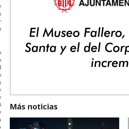
e
s
r
s
o
o
l
o
s
y
y
Más noticias
0
y
s
e