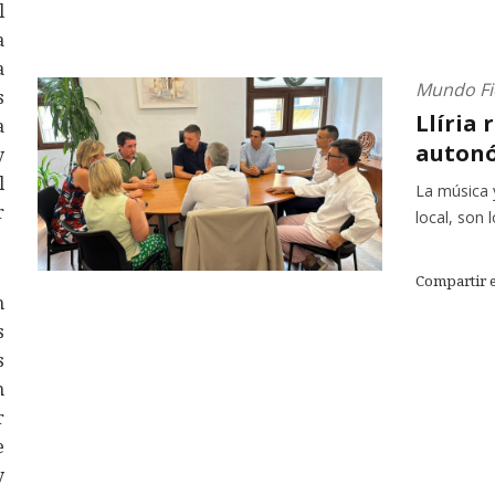
l
a
a
Mundo Fi
s
Llíria 
a
autonó
y
l
La música 
r
local, son 
Compartir 
n
s
s
n
r
e
y