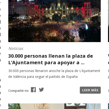
r
e
e
l
e
l
a
n
Noticias
e
30.000 personas llenan la plaza de
a
L’Ajuntament para apoyar a ...
30.000 personas llenaron anoche la plaza de L’Ajuntament
de València para seguir el partido de España
a
a
LEER MÁS
Compartir en:
a
n
e