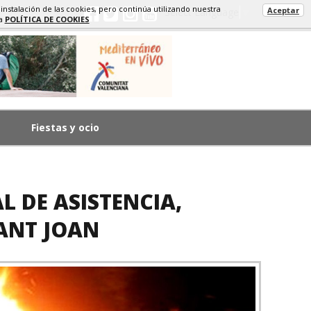
 instalación de las cookies, pero continúa utilizando nuestra
Aceptar
Select Language
▼
ra
POLÍTICA DE COOKIES
Fiestas y ocio
L DE ASISTENCIA,
SANT JOAN