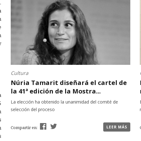
.
a
n
e
n
y
Cultura
Núria Tamarit diseñará el cartel de
la 41ª edición de la Mostra...
a
La elección ha obtenido la unanimidad del comité de
5
selección del proceso
n
s
n
LEER MÁS
Compartir en:
s