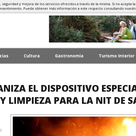
d, seguridad y mejora de los servicios ofrecidos a través de la misma. Si no acepta la
MO, GASTRONOMÍA
onsentimiento. Puede obtener más información a este respecto consultando nuest
cias
Cultura
Gastronomia
Turismo Interior
IZA EL DISPOSITIVO ESPECIA
Y LIMPIEZA PARA LA NIT DE 
9