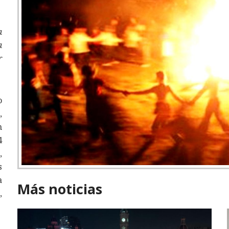
a
a
r
o
,
n
4
,
s
a
Más noticias
,