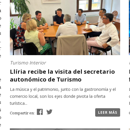
r
a
o
e
s
.
r
e
Turismo Interior
Llíria recibe la visita del secretario
autonómico de Turismo
e
a
La música y el patrimonio, junto con la gastronomía y el
e
comercio local, son los ejes donde pivota la oferta
s
turística...
s
LEER MÁS
Compartir en:
o
e