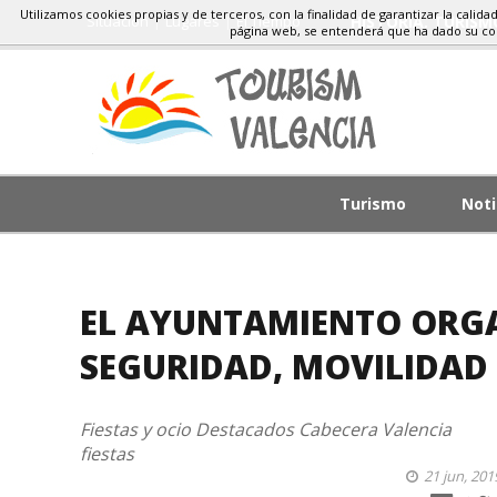
Utilizamos cookies propias y de terceros, con la finalidad de garantizar la calida
Situacion
Lugares
El Tiempo
HISTORIA, TURIS
página web, se entenderá que ha dado su c
Turismo
Noti
EL AYUNTAMIENTO ORGAN
SEGURIDAD, MOVILIDAD 
Fiestas y ocio
Destacados Cabecera
Valencia
fiestas
21 jun, 201