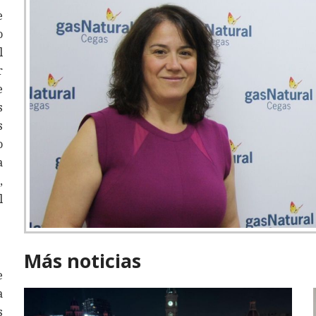
e
o
l
r
e
s
s
o
a
,
l
Más noticias
e
a
s