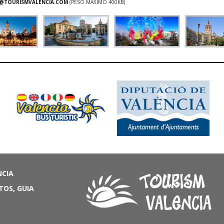
@TOURISMVALENCIA.COM
(PESO MÁXIMO 400KB)
NCIA
TOS, GUIA