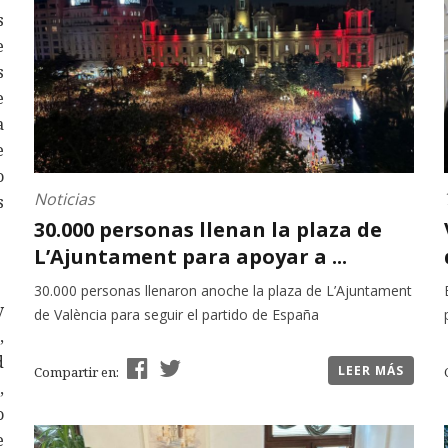
s
e
s
e
a
e
o
Noticias
s
30.000 personas llenan la plaza de
L’Ajuntament para apoyar a ...
30.000 personas llenaron anoche la plaza de L’Ajuntament
y
de València para seguir el partido de España
,
d
LEER MÁS
Compartir en:
,
o
e