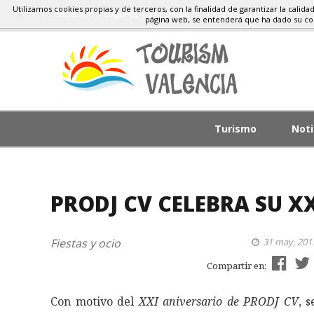
Utilizamos cookies propias y de terceros, con la finalidad de garantizar la calida
Situacion
Lugares
El Tiempo
EVENTOS, FIESTAS
página web, se entenderá que ha dado su c
Turismo
Noti
PRODJ CV CELEBRA SU X
Fiestas y ocio
31 may, 201
Compartir en:
Con motivo del
XXI aniversario de PRODJ CV
, s