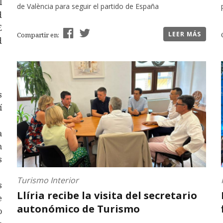
l
de València para seguir el partido de España
d
E
LEER MÁS
Compartir en:
d
s
í
a
n
s
Turismo Interior
s
Llíria recibe la visita del secretario
e
autonómico de Turismo
o