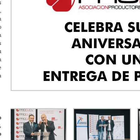
s
,
n
o
n
s
u
n
e
a
o
,
o