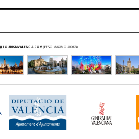
@TOURISMVALENCIA.COM
(PESO MÁXIMO 400KB)