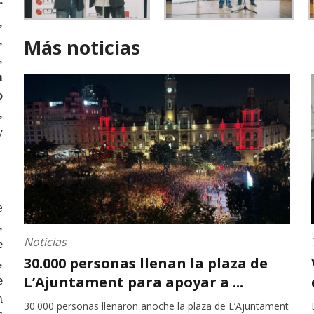
r
,
,
Más noticias
,
n
o
,
y
e
,
Noticias
e
30.000 personas llenan la plaza de
,
e
L’Ajuntament para apoyar a ...
n
30.000 personas llenaron anoche la plaza de L’Ajuntament