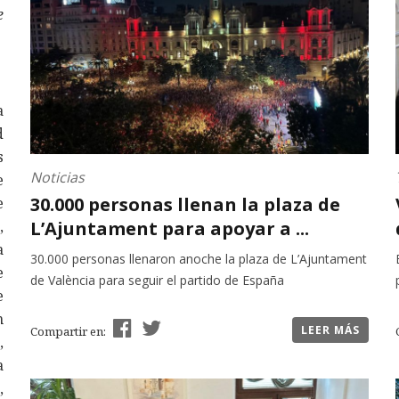
e
a
d
s
Noticias
e
30.000 personas llenan la plaza de
e
L’Ajuntament para apoyar a ...
,
a
30.000 personas llenaron anoche la plaza de L’Ajuntament
e
de València para seguir el partido de España
e
n
LEER MÁS
Compartir en:
,
a
,