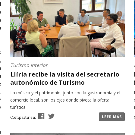
l
e
s
a
s
,
Turismo Interior
a
Llíria recibe la visita del secretario
a
autonómico de Turismo
e
,
La música y el patrimonio, junto con la gastronomía y el
e
comercio local, son los ejes donde pivota la oferta
e
turística...
LEER MÁS
Compartir en:
s