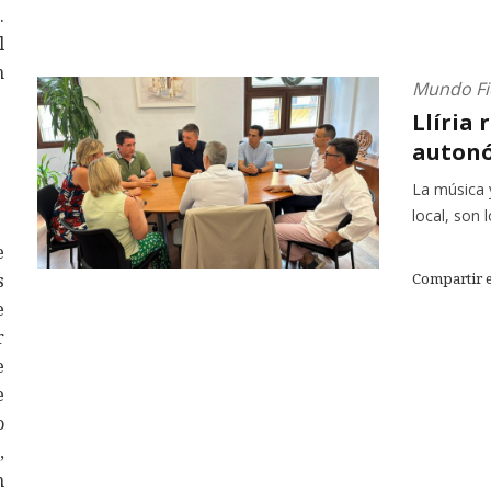
.
l
n
Mundo Fi
Llíria 
autonó
La música 
local, son 
e
s
Compartir 
e
r
e
e
o
,
n