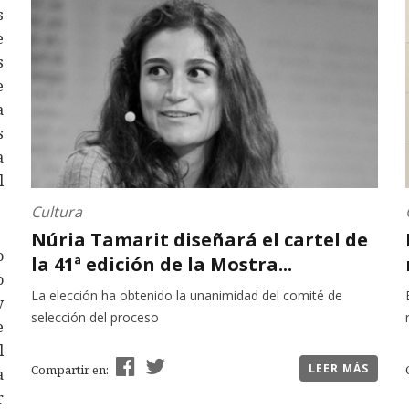
s
e
s
e
a
s
a
l
Cultura
Núria Tamarit diseñará el cartel de
o
la 41ª edición de la Mostra...
o
La elección ha obtenido la unanimidad del comité de
y
selección del proceso
e
l
LEER MÁS
Compartir en:
a
r