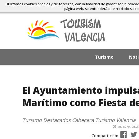
Utilizamos cookies propias y de terceros, con la finalidad de garantizar la calida
Situacion
Lugares
El Tiempo
HISTORIA, TURIS
página web, se entenderá que ha dado su c
Turismo
Noti
El Ayuntamiento impulsa 
Marítimo como Fiesta de 
Turismo
Destacados Cabecera
Turismo Valencia
30 ene, 202
Compartir en: