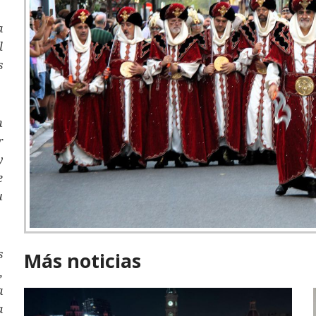
a
l
s
n
r
y
e
u
s
Más noticias
,
a
a