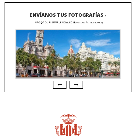
ENVÍANOS TUS FOTOGRAFÍAS
A
INFO@TOURISMVALENCIA.COM
(PESO MÁXIMO 400KB)