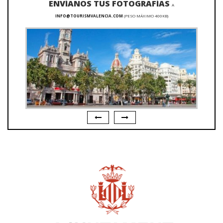
ENVÍANOS TUS FOTOGRAFÍAS
A
INFO@TOURISMVALENCIA.COM
(PESO MÁXIMO 400KB)