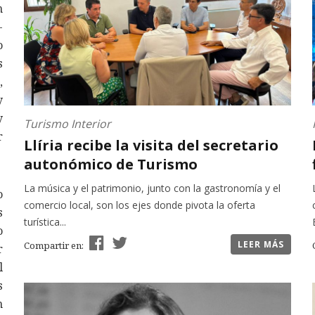
n
-
o
s
,
y
y
Turismo Interior
r
Llíria recibe la visita del secretario
autonómico de Turismo
La música y el patrimonio, junto con la gastronomía y el
o
comercio local, son los ejes donde pivota la oferta
s
turística...
o
LEER MÁS
Compartir en:
r
l
s
n