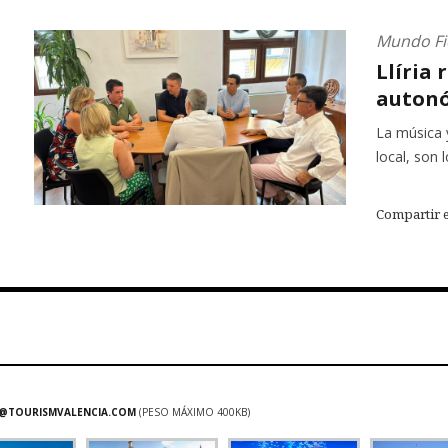
Mundo Fi
Llíria 
autonó
La música 
local, son 
Compartir 
@TOURISMVALENCIA.COM
(PESO MÁXIMO 400KB)