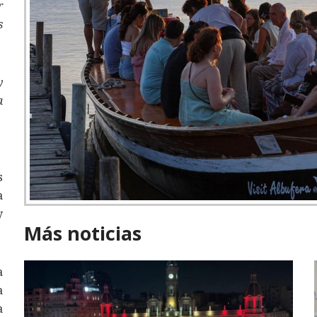
r
s
y
a
s
a
y
Más noticias
a
a
a