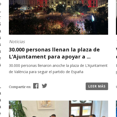
o
,
r
6
a
s
Noticias
s
30.000 personas llenan la plaza de
s
L’Ajuntament para apoyar a ...
e
s
30.000 personas llenaron anoche la plaza de L’Ajuntament
de València para seguir el partido de España
,
LEER MÁS
Compartir en:
a
a
a
e