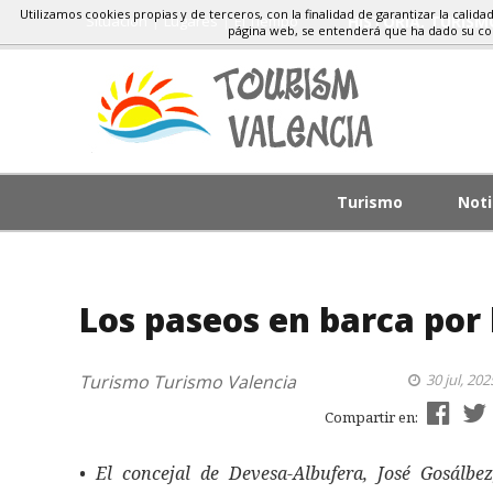
Utilizamos cookies propias y de terceros, con la finalidad de garantizar la calida
Situacion
Lugares
El Tiempo
HISTORIA, TURIS
página web, se entenderá que ha dado su c
Turismo
Noti
Los paseos en barca por 
Turismo
Turismo Valencia
30 jul, 202
Compartir en:
• El concejal de Devesa-Albufera, José Gosálbez