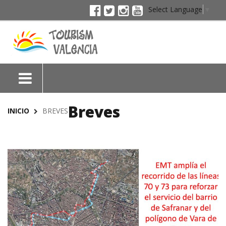
Select Language
▼
Breves
INICIO
BREVES