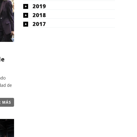
2019
2018
2017
de
ado
udad de
R MÁS