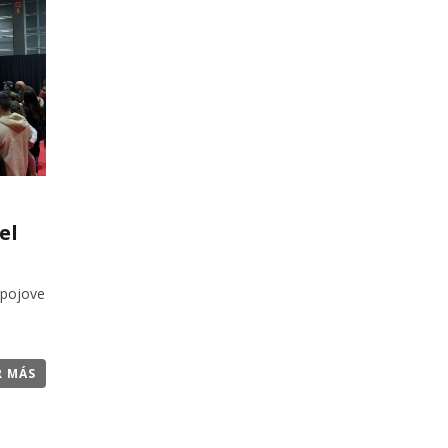
el
xpojove
R MÁS