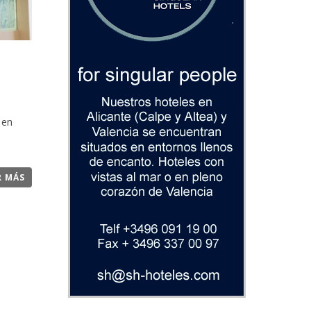
 en
R MÁS