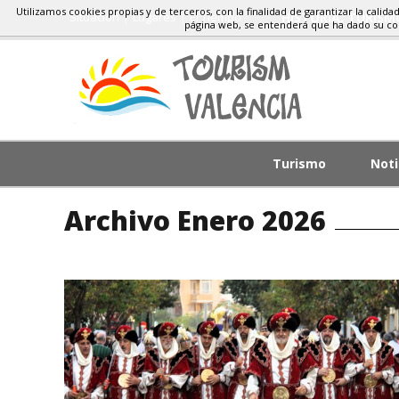
Utilizamos cookies propias y de terceros, con la finalidad de garantizar la calida
Situacion
Lugares
El Tiempo
HISTORIA, TURIS
página web, se entenderá que ha dado su c
Turismo
Noti
Archivo Enero 2026