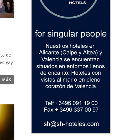
rta de
es gay
R MÁS