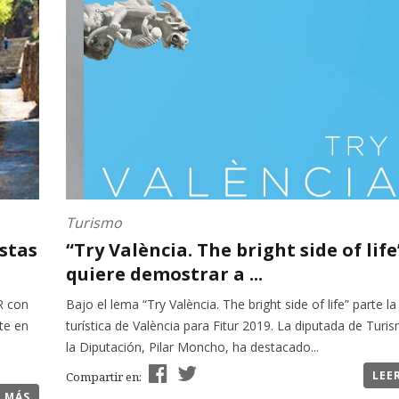
Turismo
stas
“Try València. The bright side of life
quiere demostrar a ...
R con
Bajo el lema “Try València. The bright side of life” parte la
te en
turística de València para Fitur 2019. La diputada de Turi
la Diputación, Pilar Moncho, ha destacado...
LEE
Compartir en:
R MÁS