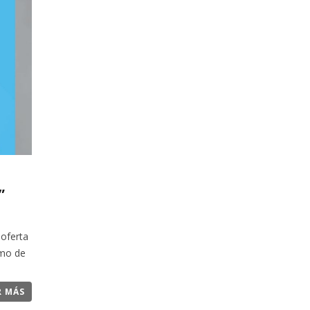
”
 oferta
smo de
R MÁS