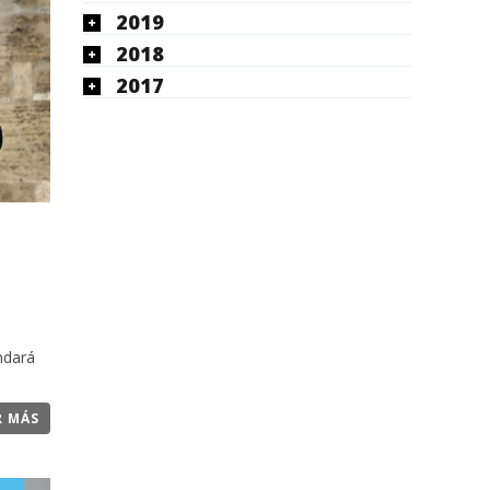
2019
2018
2017
ndará
R MÁS