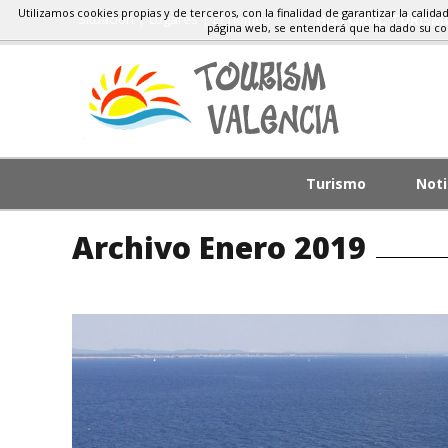
Utilizamos cookies propias y de terceros, con la finalidad de garantizar la calida
Situacion
Lugares
El Tiempo
HISTORIA, TURIS
página web, se entenderá que ha dado su c
Turismo
Noti
Archivo Enero 2019