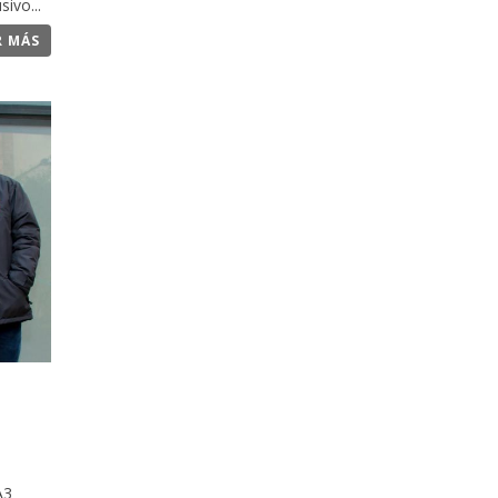
ivo...
R MÁS
A3