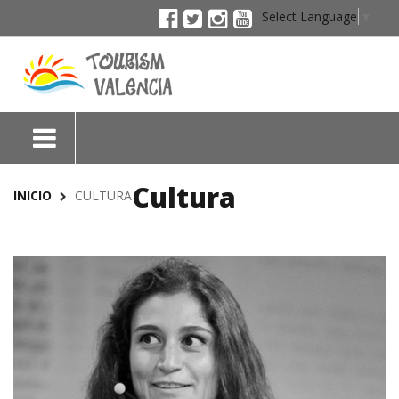
Select Language
▼
Cultura
INICIO
CULTURA