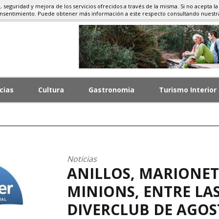
d, seguridad y mejora de los servicios ofrecidos a través de la misma. Si no acepta la
MO, GASTRONOMÍA
onsentimiento. Puede obtener más información a este respecto consultando nuest
cias
Cultura
Gastronomia
Turismo Interior
Noticias
ANILLOS, MARIONET
MINIONS, ENTRE LAS
DIVERCLUB DE AGOST