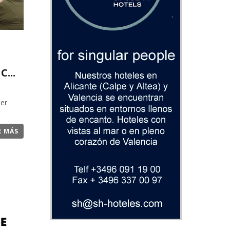
...
a
per
R MÁS