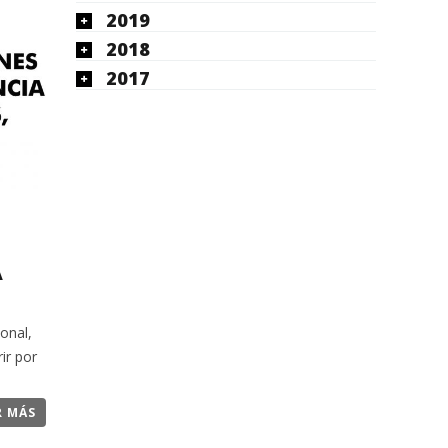
2019
2018
2017
A
onal,
ir por
R MÁS