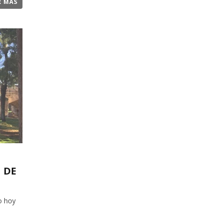
R MÁS
 DE
o hoy