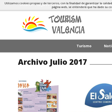
Utilizamos cookies propias y de terceros, con la finalidad de garantizar la calida
Situacion
Lugares
El Tiempo
HISTORIA, TURIS
página web, se entenderá que ha dado su c
Turismo
Noti
Archivo Julio 2017