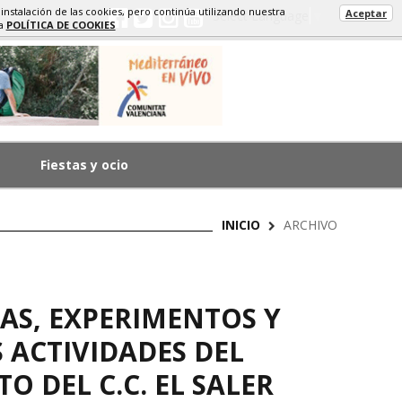
 instalación de las cookies, pero continúa utilizando nuestra
Aceptar
Select Language
▼
ra
POLÍTICA DE COOKIES
Fiestas y ocio
INICIO
ARCHIVO
AS, EXPERIMENTOS Y
 ACTIVIDADES DEL
O DEL C.C. EL SALER