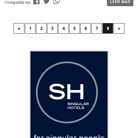
LEER MÁS
Compartir en:
«
1
2
3
4
5
6
7
8
»