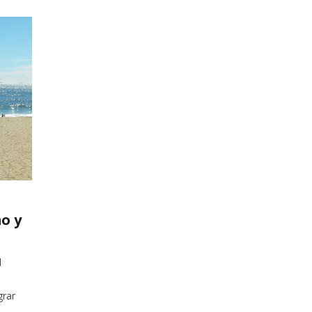
o y
l
grar