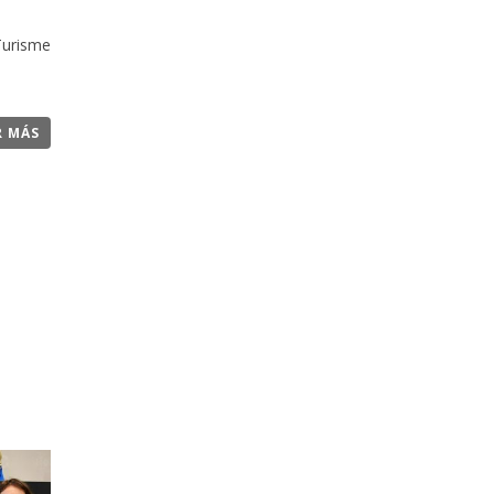
 Turisme
R MÁS