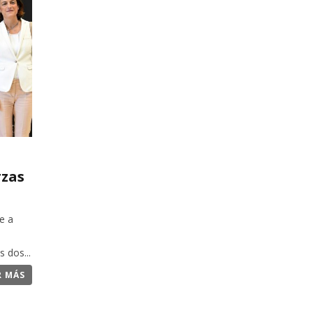
rzas
e a
 dos...
R MÁS