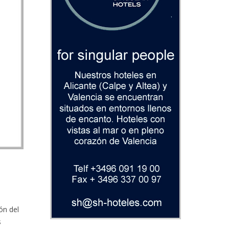
ón del
s