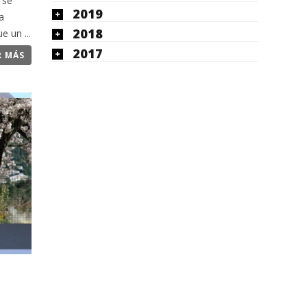
 se
2019
a
2018
 un ...
2017
R MÁS