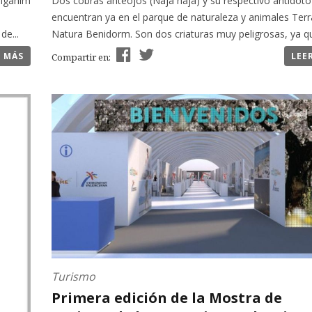
nigànim
Dos cobras anteojos (Naja naja) y su respectivo antídoto
encuentran ya en el parque de naturaleza y animales Terr
de...
Natura Benidorm. Son dos criaturas muy peligrosas, ya que
R MÁS
LEE
Compartir en:
Turismo
Primera edición de la Mostra de