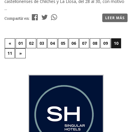
castellonenses de Chilches y La Llosa, del 28 al 30, con motivo
...
LEER MÁS
Compartir en:
«
01
02
03
04
05
06
07
08
09
10
11
»