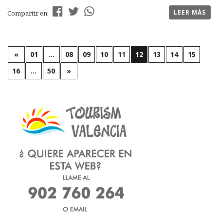
LEER MÁS
Compartir en:
«
01
…
08
09
10
11
12
13
14
15
16
…
50
»