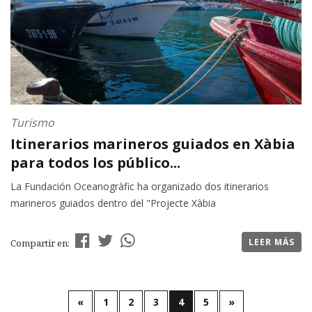
Turismo
Itinerarios marineros guiados en Xàbia
para todos los público...
La Fundación Oceanogràfic ha organizado dos itinerarios
marineros guiados dentro del "Projecte Xàbia
LEER MÁS
Compartir en:
«
1
2
3
4
5
»